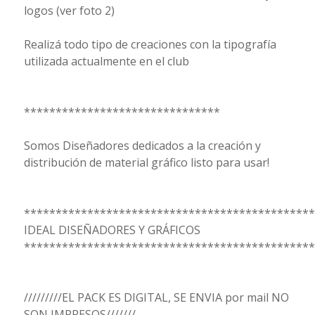
logos (ver foto 2)
Realizá todo tipo de creaciones con la tipografía
utilizada actualmente en el club
*******************************
Somos Diseñadores dedicados a la creación y
distribución de material gráfico listo para usar!
**********************************************
IDEAL DISEÑADORES Y GRÁFICOS
**********************************************
/////////EL PACK ES DIGITAL, SE ENVIA por mail NO
SON IMPRESOS///////