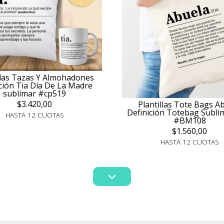
llas Tazas Y Almohadones
ción Tia Día De La Madre
sublimar #cp519
$3.420,00
Plantillas Tote Bags A
Definición Totebag Subli
HASTA 12 CUOTAS
#BM108
$1.560,00
HASTA 12 CUOTAS