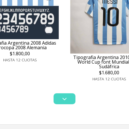
fia Argentina 2008 Adidas
rocopa 2008 Alemania
$1.800,00
Tipografia Argentina 201
HASTA 12 CUOTAS
World Cup font Mundia
Sudáfrica
$1.680,00
HASTA 12 CUOTAS