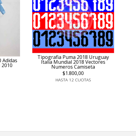
Tipografia Puma 2018 Uruguay
0 Adidas
Italia Mundial 2018 Vectores
l 2010
Numeros Camiseta
$1.800,00
HASTA 12 CUOTAS