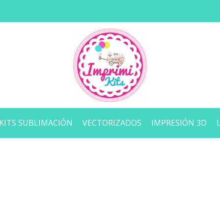
KITS SUBLIMACIÓN
VECTORIZADOS
IMPRESIÓN 3D