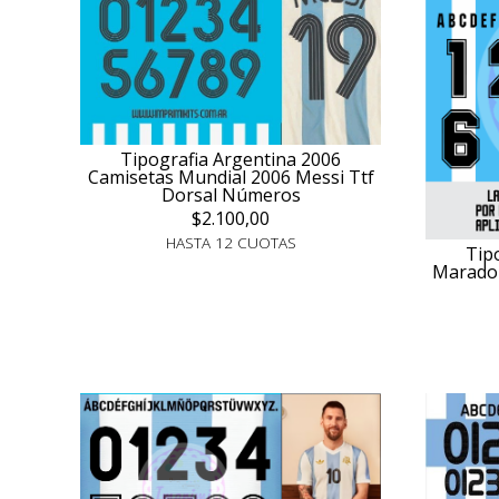
Tipografia Argentina 2006
Camisetas Mundial 2006 Messi Ttf
Dorsal Números
$2.100,00
HASTA 12 CUOTAS
Tip
Maradon