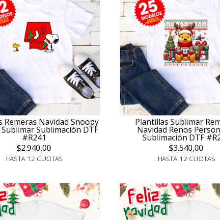
Plantillas Sublimar Re
las Remeras Navidad Snoopy
Navidad Renos Person
 Sublimar Sublimación DTF
Sublimación DTF #R
#R241
$3.540,00
$2.940,00
HASTA 12 CUOTAS
HASTA 12 CUOTAS