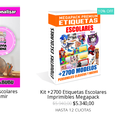
10% OFF
scolares
Kit +2700 Etiquetas Escolares
imir
Imprimibles Megapack
$5.340,00
$5.940,00
HASTA 12 CUOTAS