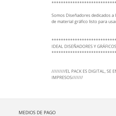
***************************
Somos Diseñadores dedicados a la
de material gráfico listo para usar
***************************
IDEAL DISEÑADORES Y GRÁFICO
***************************
/////////EL PACK ES DIGITAL, SE
IMPRESOS///////
MEDIOS DE PAGO