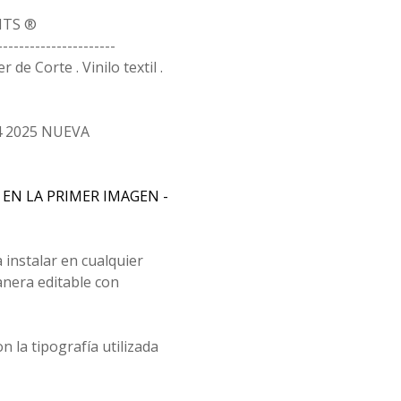
ITS ®
----------------------
de Corte . Vinilo textil .
4 2025 NUEVA
VE EN LA PRIMER IMAGEN -
 instalar en cualquier
anera editable con
n la tipografía utilizada