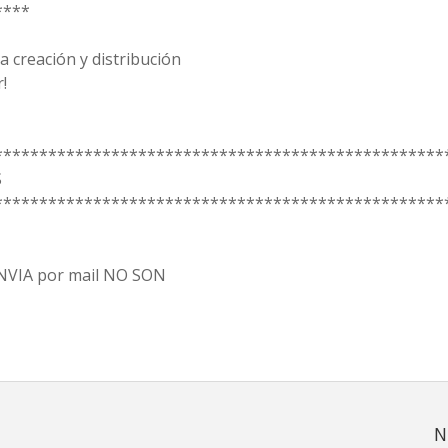
****
 creación y distribución
!
**************************************************
S
**************************************************
 ENVIA por mail NO SON
N