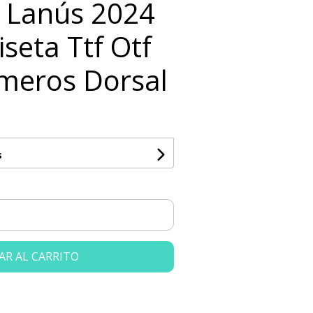
a Lanús 2024
seta Ttf Otf
meros Dorsal
s
AR AL CARRITO