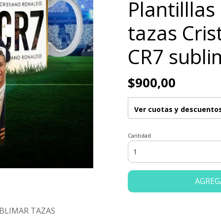
Plantillla
tazas Cri
CR7 subli
$900,00
Ver cuotas y descuento
Cantidad
AGREG
UBLIMAR TAZAS