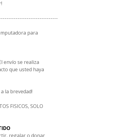
!
--------------------------------
computadora para
l envío se realiza
acto que usted haya
a la brevedad!
OS FISICOS, SOLO
TIDO
tir, regalar o donar