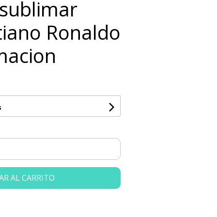
s sublimar
stiano Ronaldo
macion
s
AR AL CARRITO