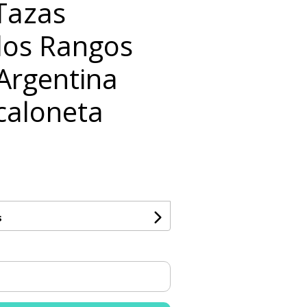
 Tazas
los Rangos
 Argentina
caloneta
s