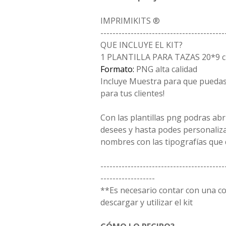
IMPRIMIKITS ®
-----------------------------------------
QUE INCLUYE EL KIT?
1 PLANTILLA PARA TAZAS 20*9 
Formato:
PNG alta calidad
Incluye Muestra para que puedas 
para tus clientes!
Con las plantillas png podras ab
desees y hasta podes personaliz
nombres con las tipografías que 
-----------------------------------------
------------------
**Es necesario contar con una 
descargar y utilizar el kit