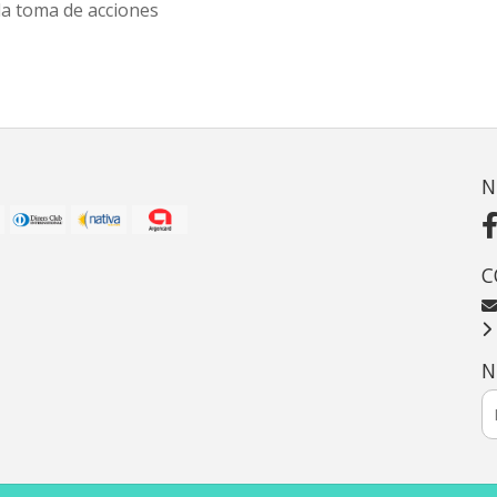
la toma de acciones
N
C
N