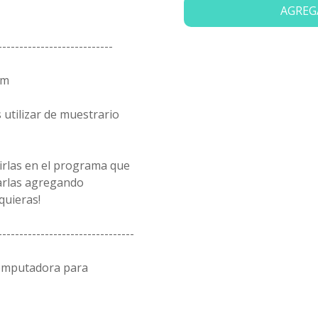
AGREG
---------------------------
cm
utilizar de muestrario
rirlas en el programa que
arlas agregando
quieras!
--------------------------------
computadora para