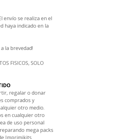
l envío se realiza en el
d haya indicado en la
a la brevedad!
OS FISICOS, SOLO
TIDO
tir, regalar o donar
les comprados y
alquier otro medio.
os en cualquier otro
ea de uso personal
 preparando mega packs
de Imprimikits