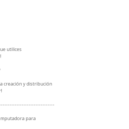
e utilices
!
*
 creación y distribución
!
--------------------------------
computadora para