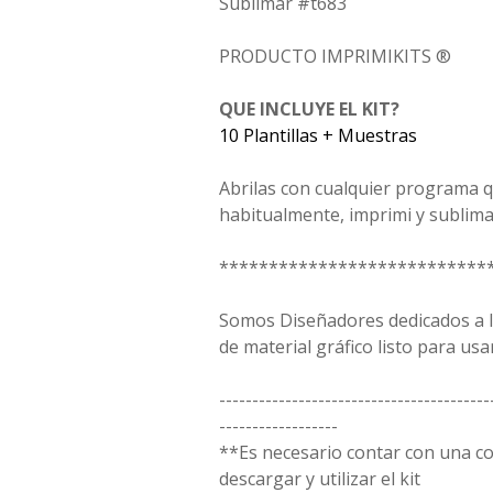
Sublimar #t683
PRODUCTO IMPRIMIKITS ®
QUE INCLUYE EL KIT?
10 Plantillas + Muestras
Abrilas con cualquier programa qu
habitualmente, imprimi y sublima
***************************
Somos Diseñadores dedicados a la
de material gráfico listo para usar
-----------------------------------------
------------------
**Es necesario contar con una 
descargar y utilizar el kit