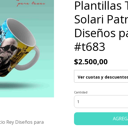
Plantillas
Solari Pat
Diseños p
#t683
$2.500,00
Ver cuotas y descuento
Cantidad
AGREG
icio Rey Diseños para