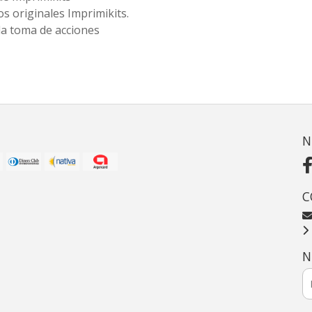
s originales Imprimikits.
la toma de acciones
N
C
N