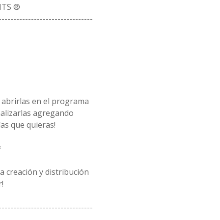
ITS ®
--------------------------------
 abrirlas en el programa
alizarlas agregando
as que quieras!
*
 creación y distribución
!
--------------------------------