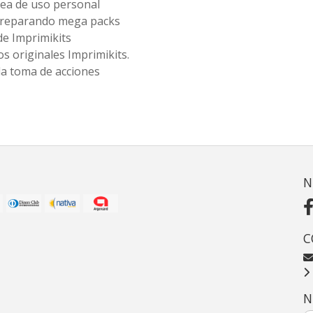
ea de uso personal
 preparando mega packs
de Imprimikits
s originales Imprimikits.
la toma de acciones
N
C
N