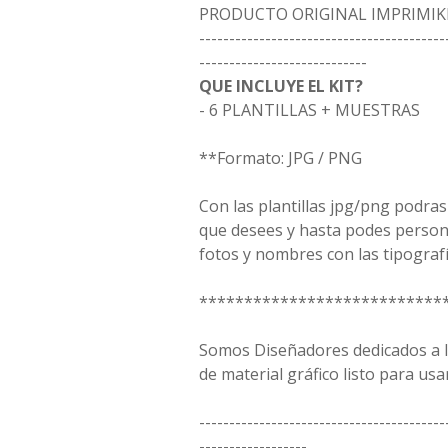
PRODUCTO ORIGINAL IMPRIMIK
-----------------------------------------
----------------------------
QUE INCLUYE EL KIT?
- 6 PLANTILLAS + MUESTRAS
**Formato: JPG / PNG
Con las plantillas jpg/png podras
que desees y hasta podes person
fotos y nombres con las tipografí
***************************
Somos Diseñadores dedicados a la
de material gráfico listo para usar
-----------------------------------------
------------------