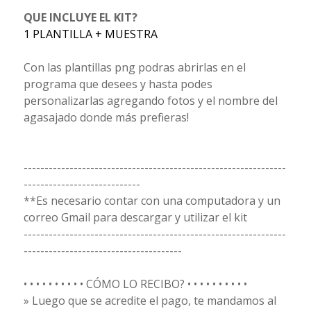
QUE INCLUYE EL KIT?
1 PLANTILLA + MUESTRA
Con las plantillas png podras abrirlas en el
programa que desees y hasta podes
personalizarlas agregando fotos y el nombre del
agasajado donde más prefieras!
---------------------------------------------------------------
----------------------------
**Es necesario contar con una computadora y un
correo Gmail para descargar y utilizar el kit
---------------------------------------------------------------
--------------------------------------
• • • • • • • • • • CÓMO LO RECIBO? • • • • • • • • • •
» Luego que se acredite el pago, te mandamos al