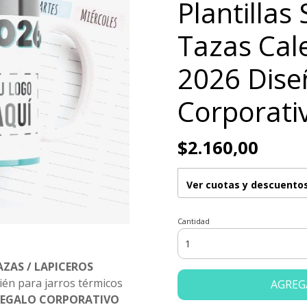
Plantillas
Tazas Cal
2026 Dise
Corporati
$2.160,00
Ver cuotas y descuento
Cantidad
ZAS / LAPICEROS
ién para jarros térmicos
AGREG
 REGALO CORPORATIVO