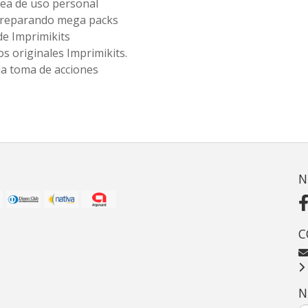
ea de uso personal
 preparando mega packs
de Imprimikits
s originales Imprimikits.
la toma de acciones
N
C
N