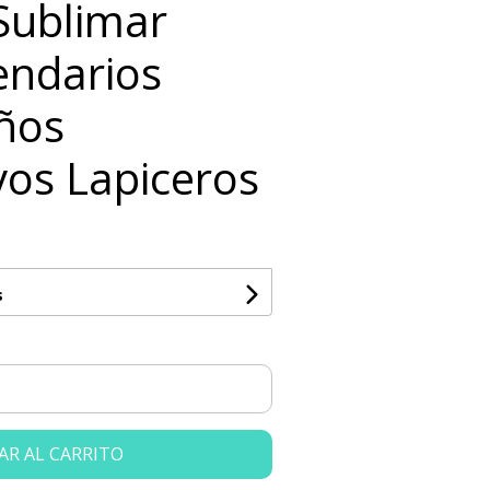
 Sublimar
endarios
ños
vos Lapiceros
s
AR AL CARRITO