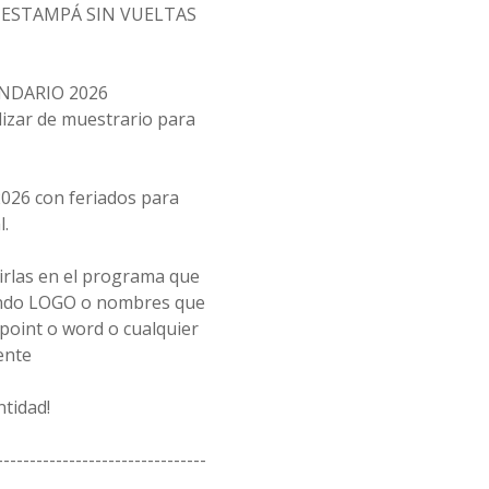
Y ESTAMPÁ SIN VUELTAS
ENDARIO 2026
lizar de muestrario para
2026 con feriados para
l.
rirlas en el programa que
ando LOGO o nombres que
point o word o cualquier
ente
ntidad!
--------------------------------