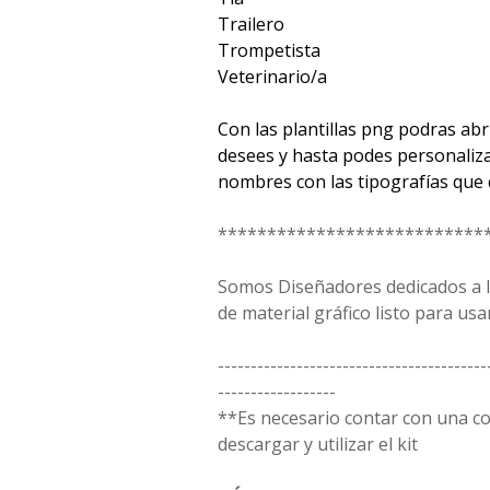
Trailero
Trompetista
Veterinario/a
Con las plantillas png podras ab
desees y hasta podes personaliz
nombres con las tipografías que 
***************************
Somos Diseñadores dedicados a la
de material gráfico listo para usar
-----------------------------------------
------------------
**Es necesario contar con una 
descargar y utilizar el kit