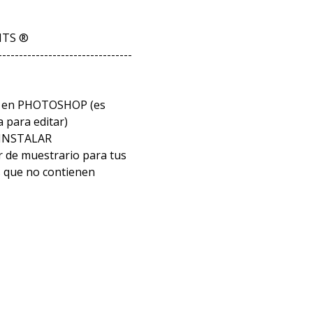
ITS ®
--------------------------------
ar en PHOTOSHOP (es
 para editar)
 INSTALAR
r de muestrario para tus
s que no contienen