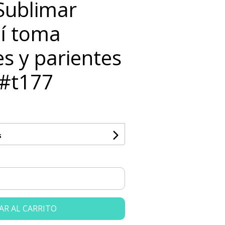
 Sublimar
í toma
s y parientes
 #t177
s
AR AL CARRITO