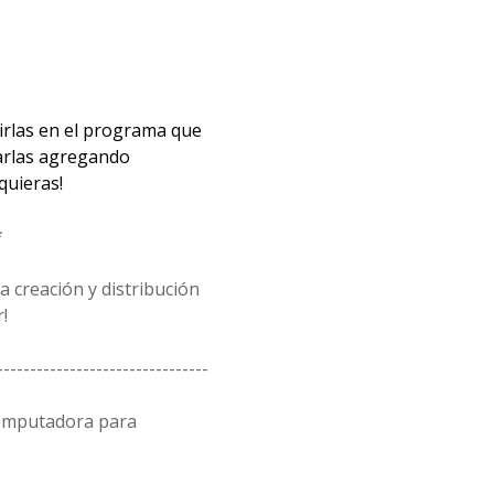
rirlas en el programa que
arlas agregando
quieras!
*
 creación y distribución
!
--------------------------------
computadora para