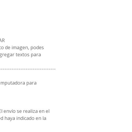
AR
ato de imagen, podes
gregar textos para
--------------------------------
computadora para
l envío se realiza en el
d haya indicado en la