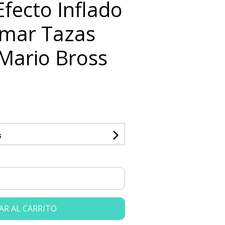
 Efecto Inflado
imar Tazas
 Mario Bross
s
AR AL CARRITO