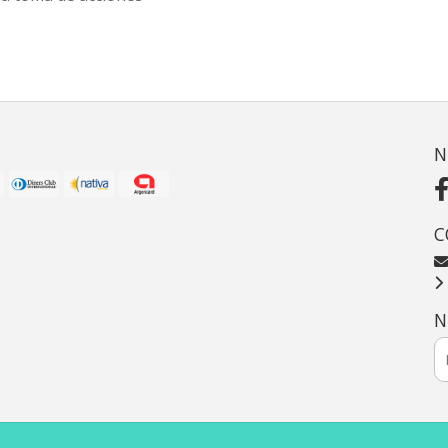
N
C
N