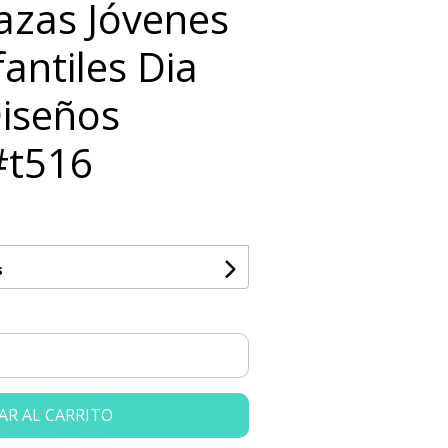
Tazas Jóvenes
fantiles Dia
Diseños
#t516
s
AR AL CARRITO