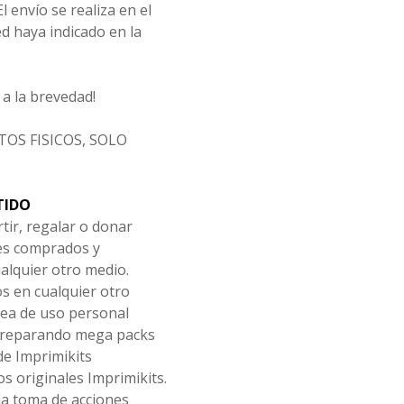
l envío se realiza en el
d haya indicado en la
a la brevedad!
OS FISICOS, SOLO
TIDO
tir, regalar o donar
les comprados y
alquier otro medio.
os en cualquier otro
ea de uso personal
 preparando mega packs
de Imprimikits
s originales Imprimikits.
la toma de acciones