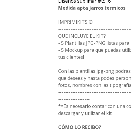
Diseños sublimar #t516
Medida apta jarros termicos
IMPRIMIKITS ®
-----------------------------------------
QUE INCLUYE EL KIT?
- 5 Plantillas JPG-PNG listas para
- 5 Mockup para que puedas utili
tus clientes!
Con las plantillas jpg-png podras
que desees y hasta podes person
fotos, nombres con las tipografía
-----------------------------------------
------------------
**Es necesario contar con una 
descargar y utilizar el kit
CÓMO LO RECIBO?