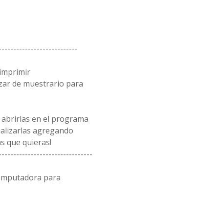
---------------------------
 imprimir
zar de muestrario para
 abrirlas en el programa
alizarlas agregando
s que quieras!
--------------------------------
computadora para