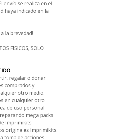
l envío se realiza en el
d haya indicado en la
a la brevedad!
OS FISICOS, SOLO
TIDO
tir, regalar o donar
les comprados y
alquier otro medio.
os en cualquier otro
ea de uso personal
 preparando mega packs
de Imprimikits
s originales Imprimikits.
la toma de acciones