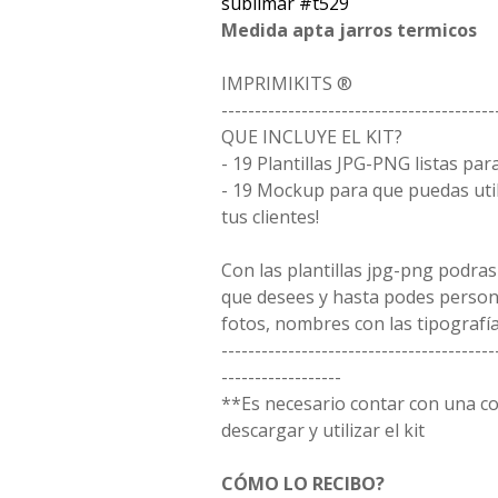
sublimar #t529
Medida apta jarros termicos
IMPRIMIKITS ®
-----------------------------------------
QUE INCLUYE EL KIT?
- 19 Plantillas JPG-PNG listas par
- 19 Mockup para que puedas uti
tus clientes!
Con las plantillas jpg-png podras
que desees y hasta podes person
fotos, nombres con las tipografía
-----------------------------------------
------------------
**Es necesario contar con una 
descargar y utilizar el kit
CÓMO LO RECIBO?