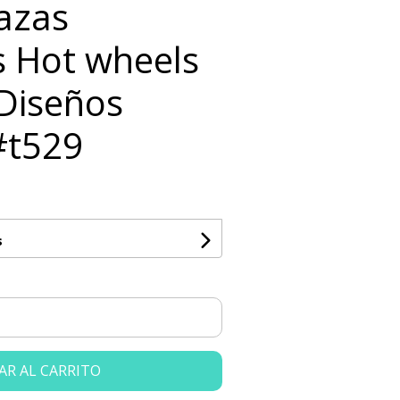
Tazas
 Hot wheels
 Diseños
#t529
s
AR AL CARRITO