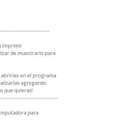
---------------------------
a imprimir
lizar de muestrario para
 abrirlas en el programa
alizarlas agregando
s que quieras!
--------------------------------
computadora para