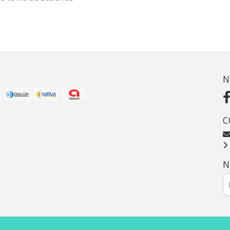
N
C
N