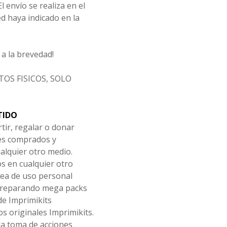
l envío se realiza en el
d haya indicado en la
a la brevedad!
OS FISICOS, SOLO
TIDO
tir, regalar o donar
les comprados y
alquier otro medio.
os en cualquier otro
ea de uso personal
 preparando mega packs
de Imprimikits
s originales Imprimikits.
la toma de acciones