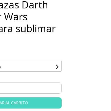
Tazas Darth
r Wars
ara sublimar
s
AR AL CARRITO