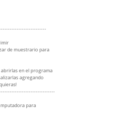
---------------------------
rimir
zar de muestrario para
 abrirlas en el programa
alizarlas agregando
quieras!
--------------------------------
computadora para