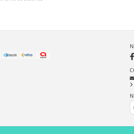
N
C
N