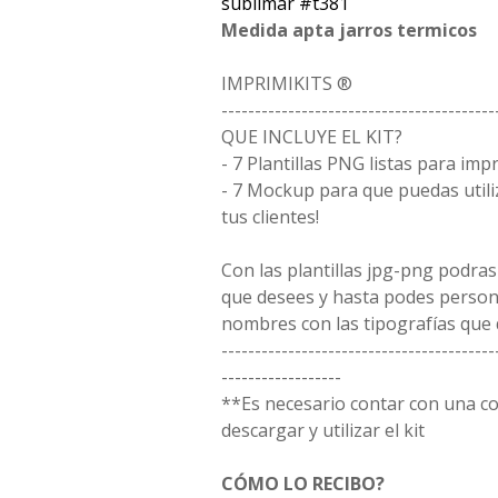
sublimar #t381
Medida apta jarros termicos
IMPRIMIKITS ®
-----------------------------------------
QUE INCLUYE EL KIT?
- 7 Plantillas PNG listas para imp
- 7 Mockup para que puedas utili
tus clientes!
Con las plantillas jpg-png podras
que desees y hasta podes person
nombres con las tipografías que 
-----------------------------------------
------------------
**Es necesario contar con una 
descargar y utilizar el kit
CÓMO LO RECIBO?