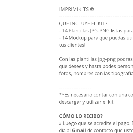
IMPRIMIKITS ®
-----------------------------------------
QUE INCLUYE EL KIT?
- 14 Plantillas JPG-PNG listas par
- 14 Mockup para que puedas uti
tus clientes!
Con las plantillas jpg-png podras
que desees y hasta podes person
fotos, nombres con las tipografía
-----------------------------------------
------------------
**Es necesario contar con una 
descargar y utilizar el kit
CÓMO LO RECIBO?
» Luego que se acredite el pago. E
día al
Gmail
de contacto que uste