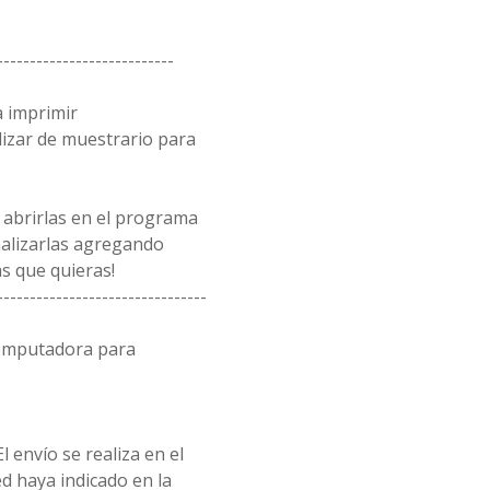
---------------------------
a imprimir
lizar de muestrario para
 abrirlas en el programa
alizarlas agregando
s que quieras!
--------------------------------
computadora para
l envío se realiza en el
d haya indicado en la