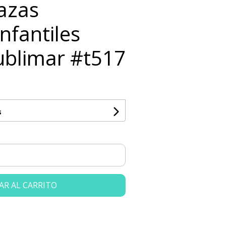
Tazas
nfantiles
ublimar #t517
s
AR AL CARRITO