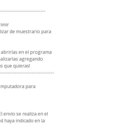
---------------------------
rimir
lizar de muestrario para
 abrirlas en el programa
alizarlas agregando
s que quieras!
--------------------------------
computadora para
l envío se realiza en el
d haya indicado en la