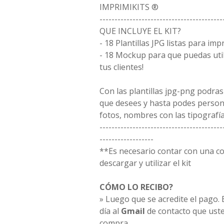
IMPRIMIKITS ®
-----------------------------------------
QUE INCLUYE EL KIT?
- 18 Plantillas JPG listas para imp
- 18 Mockup para que puedas uti
tus clientes!
Con las plantillas jpg-png podras
que desees y hasta podes person
fotos, nombres con las tipografía
-----------------------------------------
------------------
**Es necesario contar con una 
descargar y utilizar el kit
CÓMO LO RECIBO?
» Luego que se acredite el pago. E
día al
Gmail
de contacto que uste
compra.