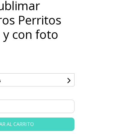
Sublimar
os Perritos
 y con foto
s
AR AL CARRITO