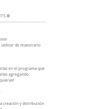
ITS ®
--------------------------------
rimir
utilizar de muestrario
rirlas en el programa que
arlas agregando
quieras!
*
 creación y distribución