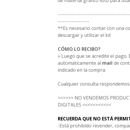
de material gráfico listo para usar
-----------------------------------------
------------------
**Es necesario contar con una 
descargar y utilizar el kit
CÓMO LO RECIBO?
» Luego que se acredite el pago. E
automaticamente al
mail
de cont
indicado en la compra.
Cualquier consulta respondemos 
>>>>>> NO VENDEMOS PRODUCT
DIGITALES <<<<<<<<<<<
RECUERDA QUE NO ESTÁ PERMI
-Está prohibido revender, compar