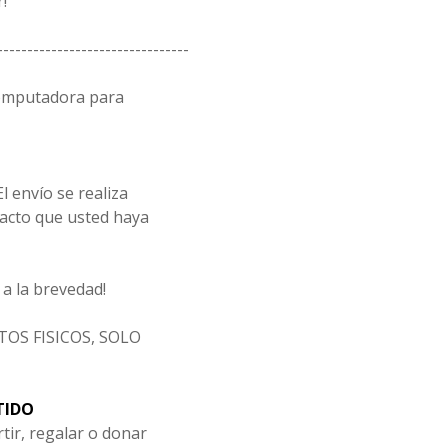
!
--------------------------------
computadora para
l envío se realiza
acto que usted haya
a la brevedad!
OS FISICOS, SOLO
TIDO
tir, regalar o donar