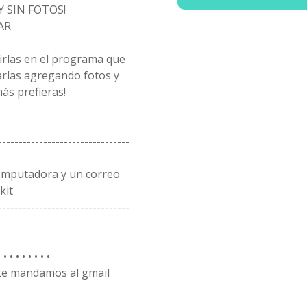
Y SIN FOTOS!
AR
rirlas en el programa que
arlas agregando fotos y
ás prefieras!
--------------------------------
omputadora y un correo
kit
--------------------------------
• • • • • • •
 te mandamos al gmail