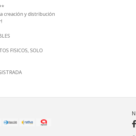
**
 creación y distribución
!
BLES
OS FISICOS, SOLO
GISTRADA
N