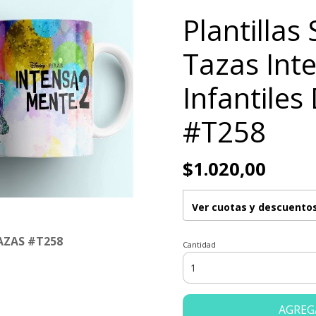
Plantillas
Tazas Int
Infantiles
#T258
$1.020,00
Ver cuotas y descuento
AZAS #T258
Cantidad
AGREG