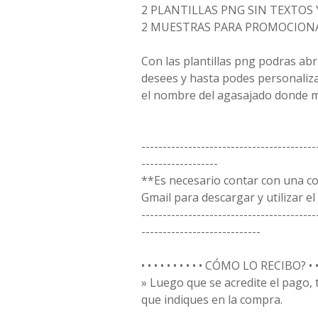
2 PLANTILLAS PNG SIN TEXTOS 
2 MUESTRAS PARA PROMOCION
Con las plantillas png podras ab
desees y hasta podes personaliz
el nombre del agasajado donde m
-----------------------------------------
------------------
**Es necesario contar con una c
Gmail para descargar y utilizar el 
-----------------------------------------
----------------------------
• • • • • • • • • • CÓMO LO RECIBO? • • • 
» Luego que se acredite el pago,
que indiques en la compra.