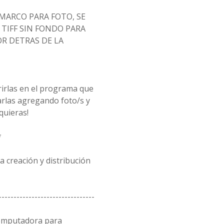
MARCO PARA FOTO, SE
TIFF SIN FONDO PARA
R DETRAS DE LA
rirlas en el programa que
arlas agregando foto/s y
quieras!
*
 creación y distribución
--------------------------------
computadora para