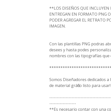
**LOS DISEÑOS QUE INCLUYEN 
ENTREGAN EN FORMATO PNG O 
PODER AGREGAR EL RETRATO PO
IMAGEN.
Con las plantillas PNG podras ab
desees y hasta podes personaliz
nombres con las tipografías que 
***************************
Somos Diseñadores dedicados a la
de material gráfico listo para usar!
-----------------------------------------
------------------
**Es necesario contar con una 