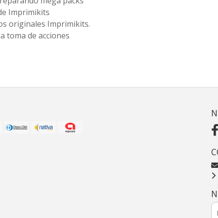
 preparando mega packs
de Imprimikits
s originales Imprimikits.
la toma de acciones
N
C
N