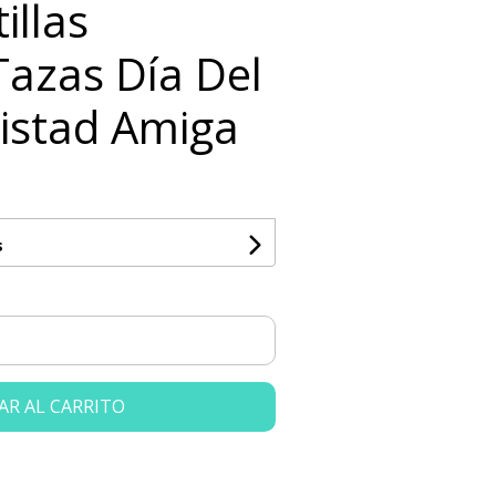
illas
Tazas Día Del
istad Amiga
s
AR AL CARRITO