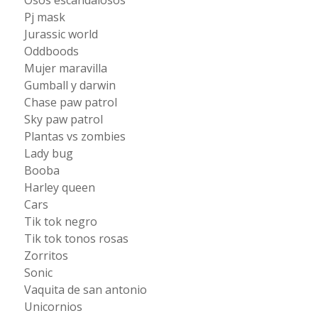
Osos escandalosos
Pj mask
Jurassic world
Oddboods
Mujer maravilla
Gumball y darwin
Chase paw patrol
Sky paw patrol
Plantas vs zombies
Lady bug
Booba
Harley queen
Cars
Tik tok negro
Tik tok tonos rosas
Zorritos
Sonic
Vaquita de san antonio
Unicornios