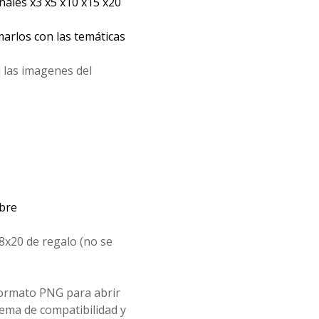
les x3 x5 x10 x15 x20
arlos con las temáticas
 las imagenes del
mbre
8x20 de regalo (no se
formato PNG para abrir
ema de compatibilidad y