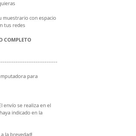
quieras
u muestrario con espacio
n tus redes
GO COMPLETO
--------------------------------
computadora para
l envío se realiza en el
 haya indicado en la
a la brevedad!