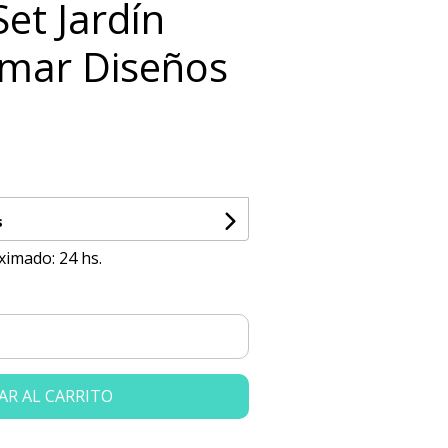
Set Jardín
imar Diseños
s
ximado: 24 hs.
AR AL CARRITO