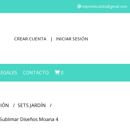
imprimituskits@gmail.com
CREAR CUENTA
INICIAR SESIÓN
LEGALES
CONTACTO
0
CIÓN
SETS JARDÍN
ra Sublimar Diseños Moana 4