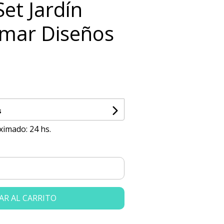
Set Jardín
imar Diseños
s
ximado: 24 hs.
AR AL CARRITO