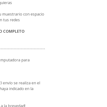
quieras
u muestrario con espacio
n tus redes
GO COMPLETO
--------------------------------
computadora para
l envío se realiza en el
 haya indicado en la
a la brevedad!