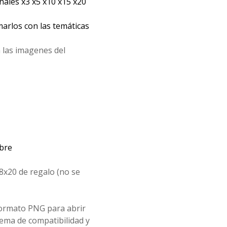
les x3 x5 x10 x15 x20
arlos con las temáticas
 las imagenes del
mbre
8x20 de regalo (no se
formato PNG para abrir
ema de compatibilidad y