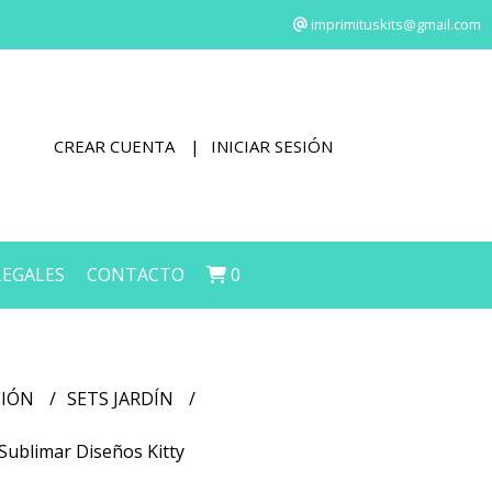
imprimituskits@gmail.com
CREAR CUENTA
INICIAR SESIÓN
LEGALES
CONTACTO
0
CIÓN
SETS JARDÍN
a Sublimar Diseños Kitty