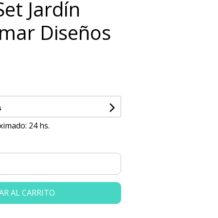
Set Jardín
imar Diseños
s
ximado: 24 hs.
AR AL CARRITO