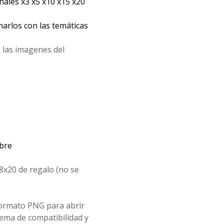
les x3 x5 x10 x15 x20
arlos con las temáticas
 las imagenes del
mbre
8x20 de regalo (no se
formato PNG para abrir
ema de compatibilidad y