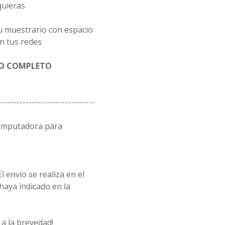
quieras
u muestrario con espacio
n tus redes
GO COMPLETO
--------------------------------
computadora para
l envío se realiza en el
 haya indicado en la
a la brevedad!