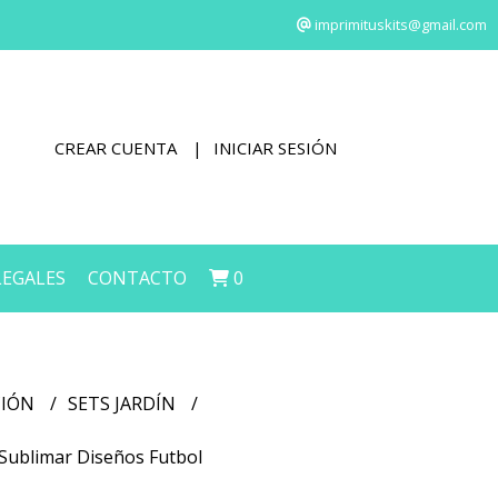
imprimituskits@gmail.com
CREAR CUENTA
INICIAR SESIÓN
LEGALES
CONTACTO
0
CIÓN
SETS JARDÍN
a Sublimar Diseños Futbol