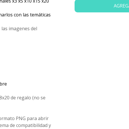
les x3 x5 x10 x15 x20
AGREG
arlos con las temáticas
 las imagenes del
mbre
8x20 de regalo (no se
formato PNG para abrir
ema de compatibilidad y