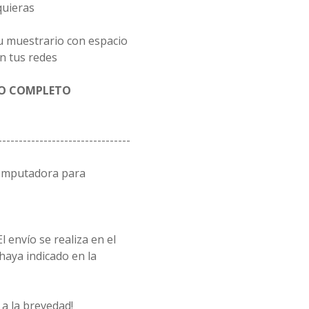
quieras
u muestrario con espacio
n tus redes
GO COMPLETO
--------------------------------
computadora para
l envío se realiza en el
 haya indicado en la
a la brevedad!