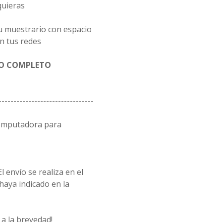
quieras
u muestrario con espacio
n tus redes
GO COMPLETO
--------------------------------
computadora para
l envío se realiza en el
 haya indicado en la
a la brevedad!