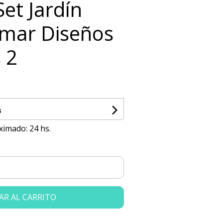
Set Jardín
imar Diseños
 2
s
ximado: 24 hs.
AR AL CARRITO