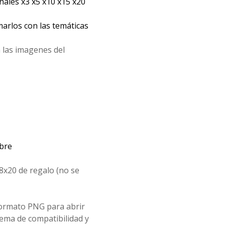
les x3 x5 x10 x15 x20
arlos con las temáticas
 las imagenes del
mbre
8x20 de regalo (no se
formato PNG para abrir
ema de compatibilidad y