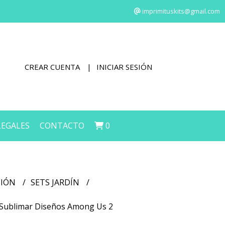
imprimituskits@gmail.com
CREAR CUENTA
INICIAR SESIÓN
LEGALES
CONTACTO
0
CIÓN
SETS JARDÍN
ra Sublimar Diseños Among Us 2