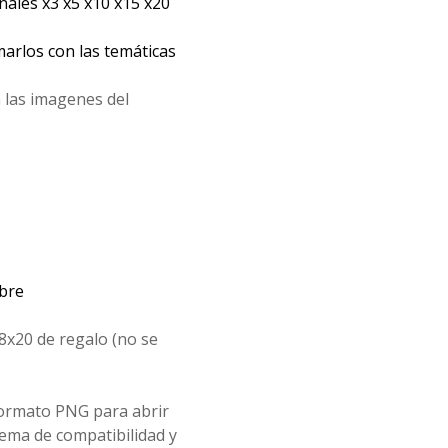
les x3 x5 x10 x15 x20
arlos con las temáticas
 las imagenes del
mbre
8x20 de regalo (no se
formato PNG para abrir
ema de compatibilidad y