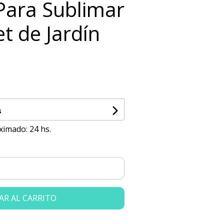
 Para Sublimar
t de Jardín
s
ximado: 24 hs.
AR AL CARRITO