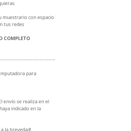
quieras
u muestrario con espacio
n tus redes
GO COMPLETO
--------------------------------
computadora para
l envío se realiza en el
 haya indicado en la
a la brevedad!