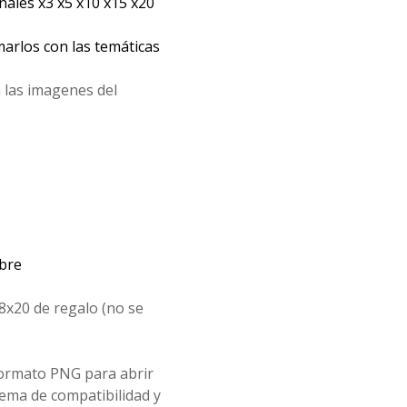
les x3 x5 x10 x15 x20
arlos con las temáticas
 las imagenes del
mbre
8x20 de regalo (no se
formato PNG para abrir
ema de compatibilidad y