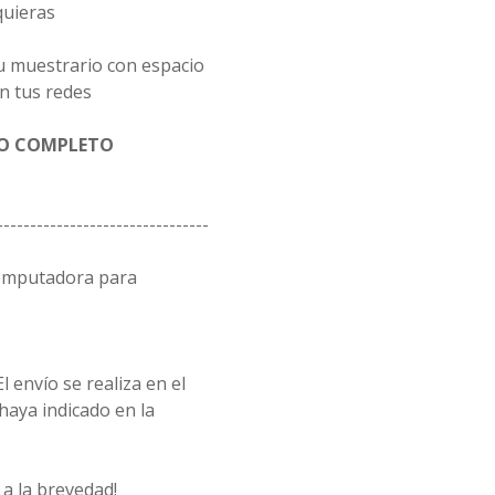
quieras
u muestrario con espacio
n tus redes
GO COMPLETO
--------------------------------
computadora para
l envío se realiza en el
 haya indicado en la
a la brevedad!