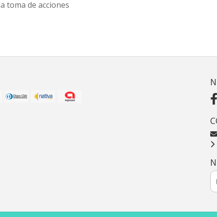
la toma de acciones
N
C
N