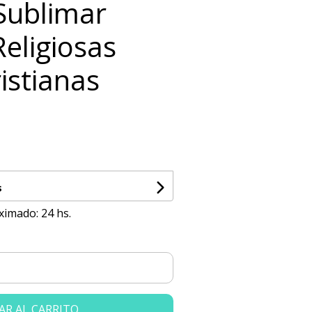
 Sublimar
eligiosas
ristianas
s
ximado: 24 hs.
AR AL CARRITO