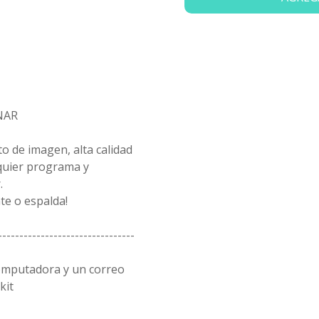
NAR
to de imagen, alta calidad
lquier programa y
.
te o espalda!
--------------------------------
omputadora y un correo
kit