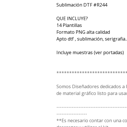
Sublimación DTF #R244
QUE INCLUYE?
14 Plantillas
Formato PNG alta calidad
Apto dtf , sublimación, serigrafia...
Incluye muestras (ver portadas)
***************************
Somos Diseñadores dedicados a la
de material gráfico listo para usar
-----------------------------------------
------------------
**Es necesario contar con una 