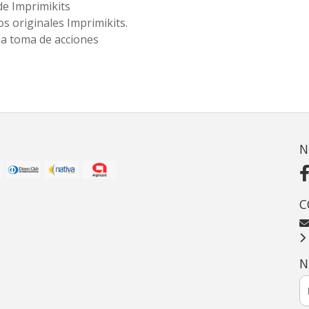
de Imprimikits
s originales Imprimikits.
la toma de acciones
N
C
N