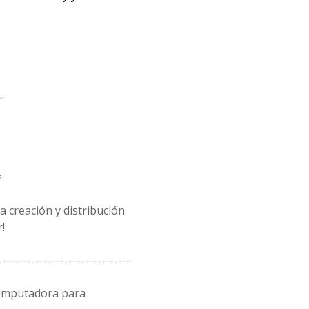
.
*
 creación y distribución
!
--------------------------------
computadora para