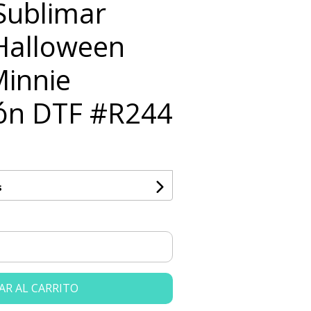
 Sublimar
Halloween
Minnie
ón DTF #R244
s
AR AL CARRITO