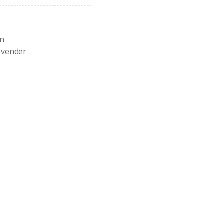
--------------------------------
en
 vender