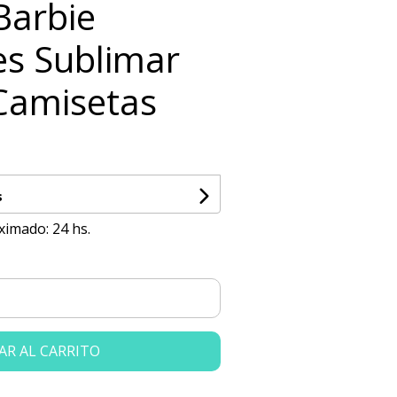
 Barbie
es Sublimar
Camisetas
s
ximado: 24 hs.
AR AL CARRITO