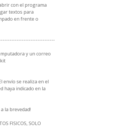
 abrir con el programa
egar textos para
ampado en frente o
--------------------------------
omputadora y un correo
kit
l envío se realiza en el
d haya indicado en la
a la brevedad!
OS FISICOS, SOLO