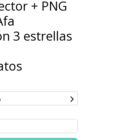
Vector + PNG
Afa
n 3 estrellas
atos
s