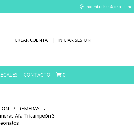
imprimituskits@gmail.com
CREAR CUENTA
INICIAR SESIÓN
LEGALES
CONTACTO
0
CIÓN
REMERAS
Remeras Afa Tricampeón 3
peonatos