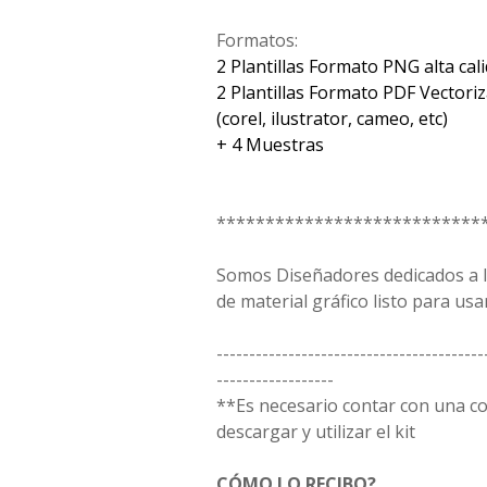
Formatos:
2 Plantillas Formato PNG alta cal
2 Plantillas Formato PDF Vectori
(corel, ilustrator, cameo, etc)
+ 4 Muestras
***************************
Somos Diseñadores dedicados a la
de material gráfico listo para usar
-----------------------------------------
------------------
**Es necesario contar con una 
descargar y utilizar el kit
CÓMO LO RECIBO?