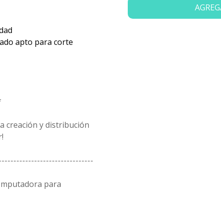
AGREG
idad
zado apto para corte
*
 creación y distribución
!
--------------------------------
computadora para