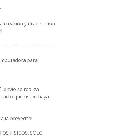
*
 creación y distribución
!
--------------------------------
computadora para
l envío se realiza
ntacto que usted haya
a la brevedad!
OS FISICOS, SOLO