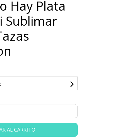
No Hay Plata
ei Sublimar
Tazas
on
s
AR AL CARRITO