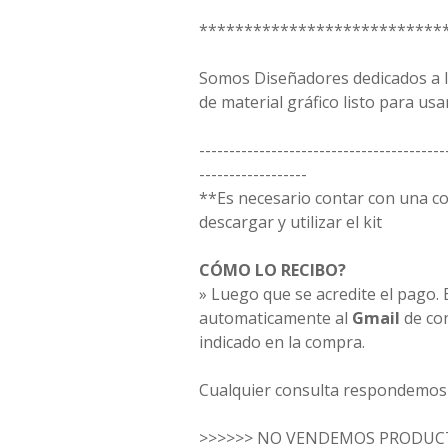
***************************
Somos Diseñadores dedicados a la
de material gráfico listo para usar
-----------------------------------------
------------------
**Es necesario contar con una 
descargar y utilizar el kit
CÓMO LO RECIBO?
» Luego que se acredite el pago. E
automaticamente al
Gmail
de co
indicado en la compra.
Cualquier consulta respondemos 
>>>>>> NO VENDEMOS PRODUCT