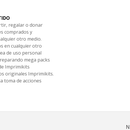
TIDO
tir, regalar o donar
les comprados y
alquier otro medio.
os en cualquier otro
ea de uso personal
 preparando mega packs
de Imprimikits
s originales Imprimikits.
la toma de acciones
N