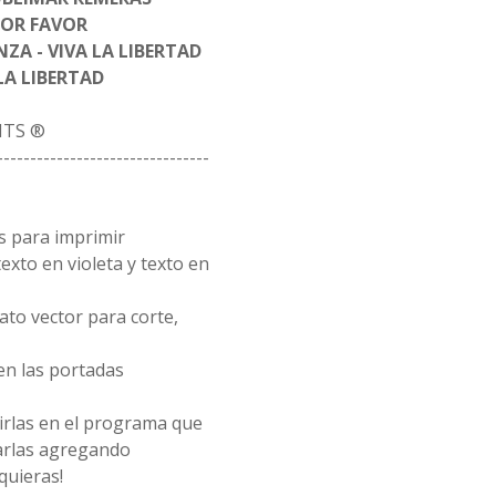
POR FAVOR
NZA - VIVA LA LIBERTAD
LA LIBERTAD
ITS ®
--------------------------------
as para imprimir
exto en violeta y texto en
ato vector para corte,
en las portadas
rirlas en el programa que
arlas agregando
quieras!