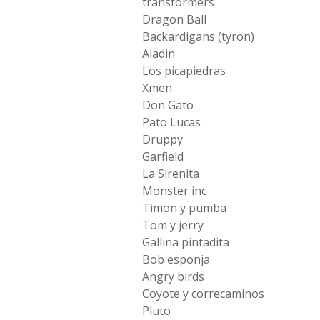
transformers
Dragon Ball
Backardigans (tyron)
Aladin
Los picapiedras
Xmen
Don Gato
Pato Lucas
Druppy
Garfield
La Sirenita
Monster inc
Timon y pumba
Tom y jerry
Gallina pintadita
Bob esponja
Angry birds
Coyote y correcaminos
Pluto