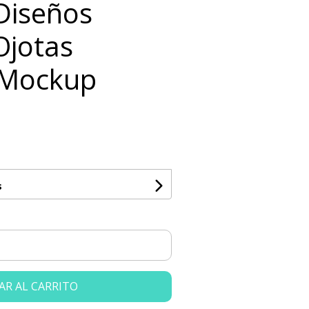
 Diseños
Ojotas
s Mockup
s
AR AL CARRITO