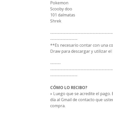
Pokemon
Scooby doo
101 dalmatas
Shrek
-----------------------------------------
------------------
**Es necesario contar con una c
Draw para descargar y utilizar el 
-------
-----------------------------------------
------------------
CÓMO LO RECIBO?
» Luego que se acredite el pago. E
día al Gmail de contacto que uste
compra.