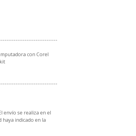
--------------------------------
omputadora con Corel
kit
--------------------------------
l envío se realiza en el
d haya indicado en la