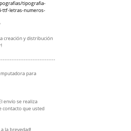
pografias/tipografia-
-ttf-letras-numeros-
*
 creación y distribución
!
--------------------------------
computadora para
l envío se realiza
e contacto que usted
a la brevedad!