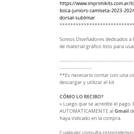
https://www.imprimikits.com.ar/ti
boca-juniors-camiseta-2023-2024
dorsal-sublimar
***************************
Somos Diseñadores dedicados a la
de material gráfico listo para usar
-----------------------------------------
------------------
**Es necesario contar con una 
descargar y utilizar el kit
CÓMO LO RECIBO?
» Luego que se acredite el pago. E
AUTOMATICAMENTE al
Gmail
d
haya indicado en la compra.
Cualquier consulta respondemos 