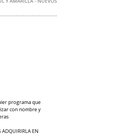
L Y AMARILLA - NUEVOS
--------------------------------
quier programa que
lizar con nombre y
eras
S ADQUIRIRLA EN