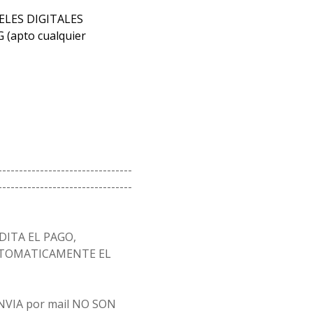
ELES DIGITALES
G (apto cualquier
--------------------------------
--------------------------------
ITA EL PAGO,
AUTOMATICAMENTE EL
 ENVIA por mail NO SON