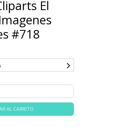
liparts El
o Imagenes
es #718
s
AR AL CARRITO