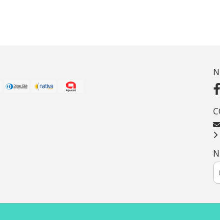
N
C
N