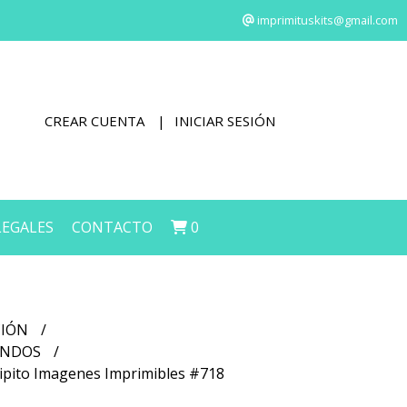
imprimituskits@gmail.com
CREAR CUENTA
INICIAR SESIÓN
LEGALES
CONTACTO
0
CIÓN
FONDOS
ncipito Imagenes Imprimibles #718