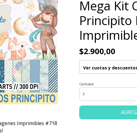
Mega Kit C
Principit
Imprimibl
$2.900,00
Ver cuotas y descuento
Cantidad
AGREG
Imagenes Imprimibles #718
s!