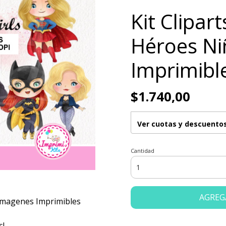
Kit Clipar
Héroes Ni
Imprimibl
$1.740,00
Ver cuotas y descuento
Cantidad
AGREG
 Imagenes Imprimibles
s!