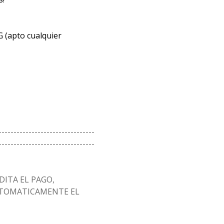
G (apto cualquier
--------------------------------
--------------------------------
ITA EL PAGO,
AUTOMATICAMENTE EL