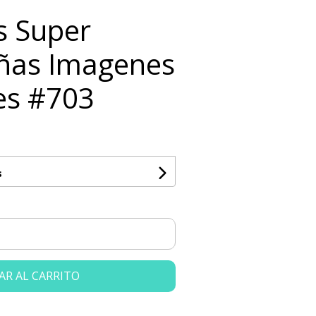
ts Super
ñas Imagenes
es #703
s
AR AL CARRITO