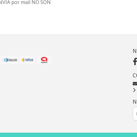
 ENVIA por mail NO SON
N
C
N