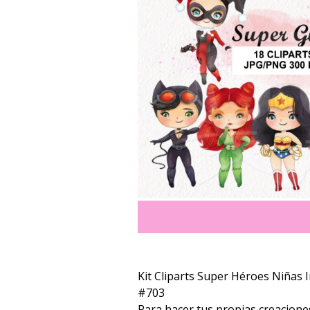
Kit Cliparts Super Héroes Niñas
#703
Para hacer tus propias creacione