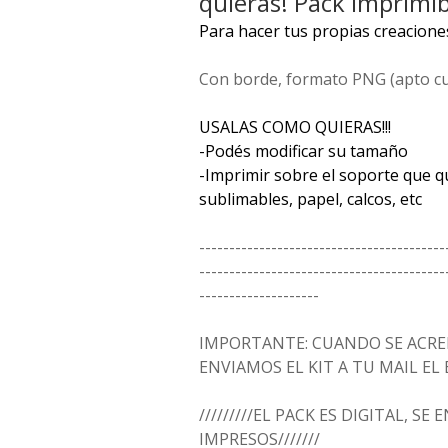
quieras! Pack Imprimib
Para hacer tus propias creacione
Con borde, formato PNG (apto c
USALAS COMO QUIERAS!!!
-Podés modificar su tamaño
-Imprimir sobre el soporte que qui
sublimables, papel, calcos, etc
-----------------------------------------
-----------------------------------------
--------------------
IMPORTANTE: CUANDO SE ACRED
ENVIAMOS EL KIT A TU MAIL EL
/////////EL PACK ES DIGITAL, SE
IMPRESOS///////