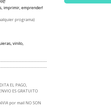
le
s, imprimir, emprender!
ualquier programa)
eras, vinilo,
--------------------------------
--------------------------------
ITA EL PAGO,
 ENVIO ES GRATUITO
 ENVIA por mail NO SON