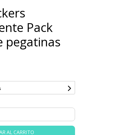
ckers
ente Pack
e pegatinas
s
AR AL CARRITO