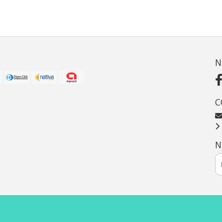
N
C
N