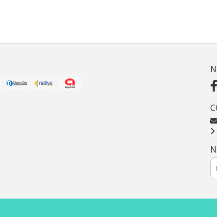
N
C
N