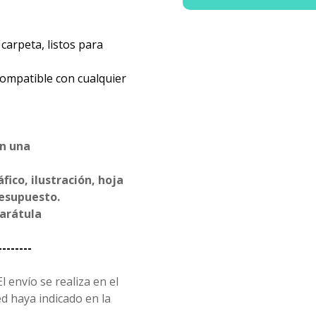
carpeta, listos para
compatible con cualquier
en una
ico, ilustración, hoja
resupuesto.
carátula
--------
l envío se realiza en el
d haya indicado en la