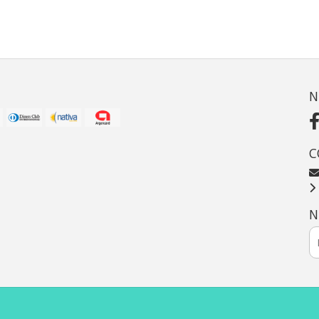
N
C
N