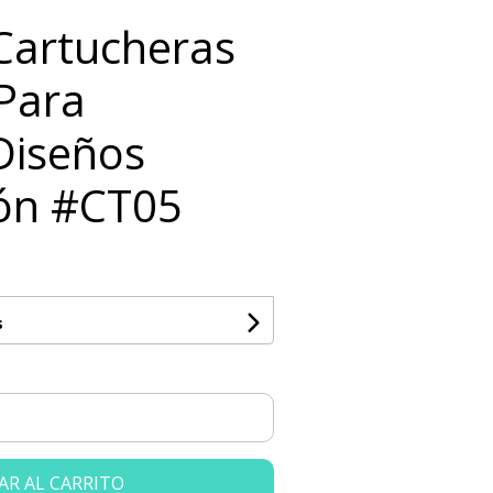
 Cartucheras
 Para
Diseños
ón #CT05
s
AR AL CARRITO