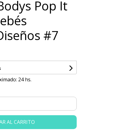
 Bodys Pop It
Bebés
Diseños #7
s
ximado: 24 hs.
AR AL CARRITO