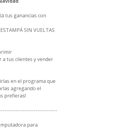
Navidad
tá tus ganancias con
Y ESTAMPÁ SIN VUELTAS
primir
a tus clientes y vender
rirlas en el programa que
arlas agregando el
 prefieras!
--------------------------------
computadora para