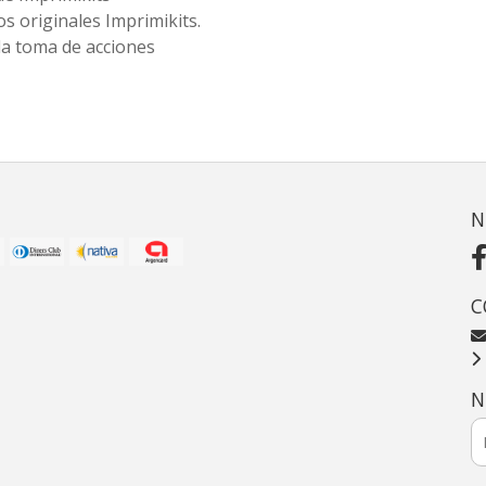
s originales Imprimikits.
la toma de acciones
N
C
N