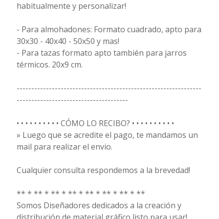
habitualmente y personalizar!
- Para almohadones: Formato cuadrado, apto para
30x30 - 40x40 - 50x50 y mas!
- Para tazas formato apto también para jarros
térmicos. 20x9 cm.
---------------------------------------------------------------
--------------------------------------
• • • • • • • • • • CÓMO LO RECIBO? • • • • • • • • • •
» Luego que se acredite el pago, te mandamos un
mail para realizar el envio.
Cualquier consulta respondemos a la brevedad!
** * ** * ** * ** * ** * ** * ** * **
Somos Diseñadores dedicados a la creación y
distribución de material gráfico listo para usar!