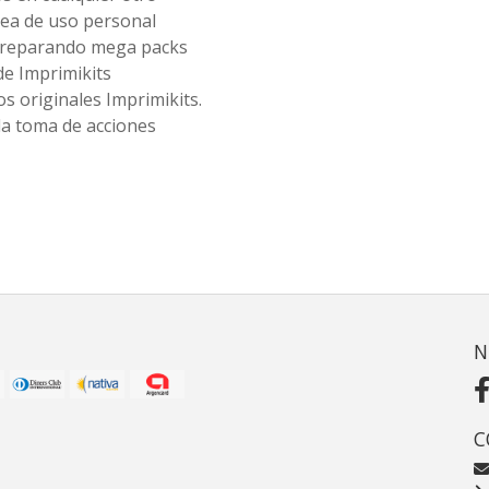
ea de uso personal
 preparando mega packs
de Imprimikits
s originales Imprimikits.
la toma de acciones
N
C