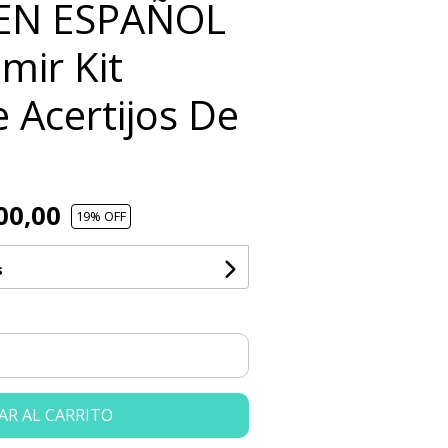
EN ESPAÑOL
mir Kit
 Acertijos De
00,00
19
% OFF
s
AR AL CARRITO