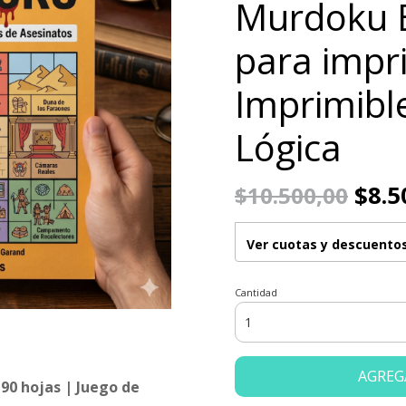
Murdoku 
para impri
Imprimible
Lógica
$8.5
$10.500,00
Ver cuotas y descuento
Cantidad
AGREG
0 hojas | Juego de