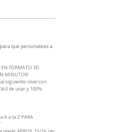
--------------------------------
 para que personalices a
R EN FORMATO 3D
EN MINUTOS!
al siguiente nivel con
fácil de usar y 100%
a A a la Z PARA
T
a medir APROX. 15/16 cm