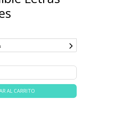
es
s
AR AL CARRITO