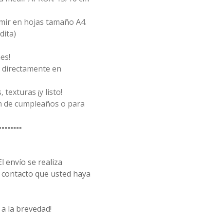
imir en hojas tamaño A4.
dita)
es!
s directamente en
texturas ¡y listo!
ón de cumpleaños o para
--------
l envío se realiza
ontacto que usted haya
a la brevedad!