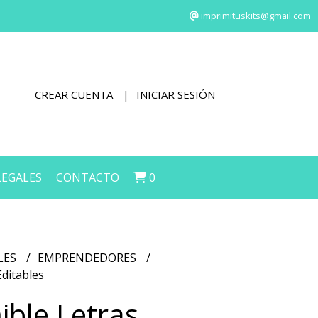
imprimituskits@gmail.com
CREAR CUENTA
INICIAR SESIÓN
LEGALES
CONTACTO
0
LES
EMPRENDEDORES
Editables
ible Letras