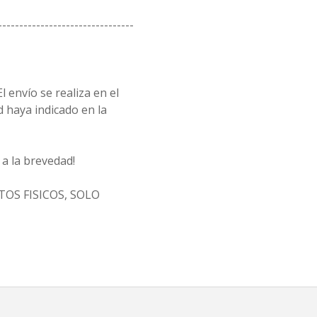
--------------------------------
l envío se realiza en el
d haya indicado en la
a la brevedad!
OS FISICOS, SOLO