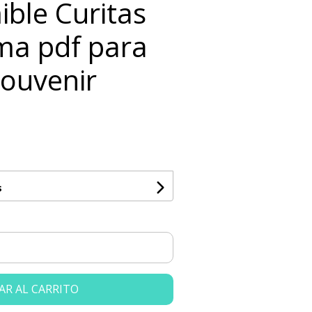
ible Curitas
lma pdf para
Souvenir
s
AR AL CARRITO