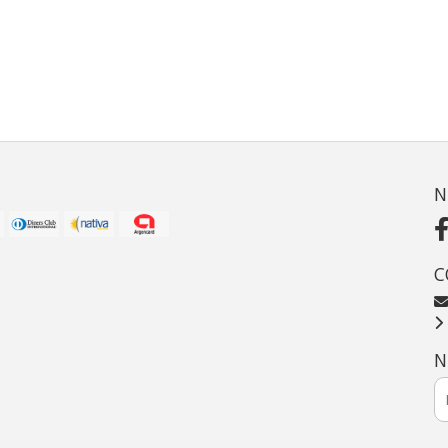
N
C
N