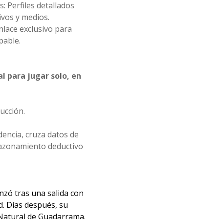
s: Perfiles detallados
ivos y medios.
Enlace exclusivo para
lpable.
l para jugar solo, en
ucción.
dencia, cruza datos de
 razonamiento deductivo
zó tras una salida con
. Días después, su
 Natural de Guadarrama.