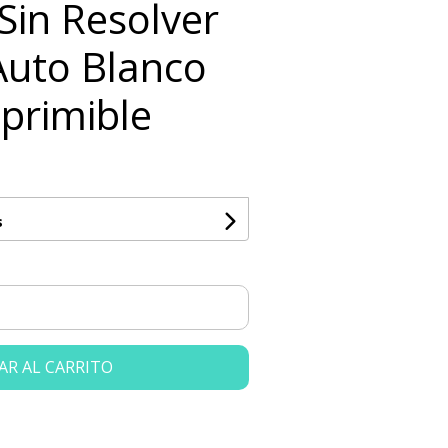
Sin Resolver
Auto Blanco
mprimible
s
AR AL CARRITO