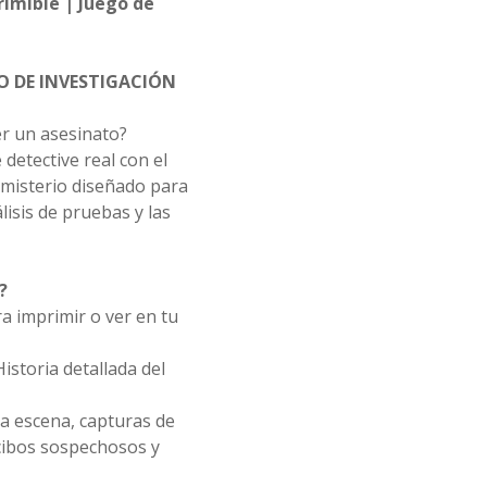
imible | Juego de
O DE INVESTIGACIÓN
er un asesinato?
detective real con el
 misterio diseñado para
lisis de pruebas y las
?
ra imprimir o ver en tu
istoria detallada del
 la escena, capturas de
cibos sospechosos y