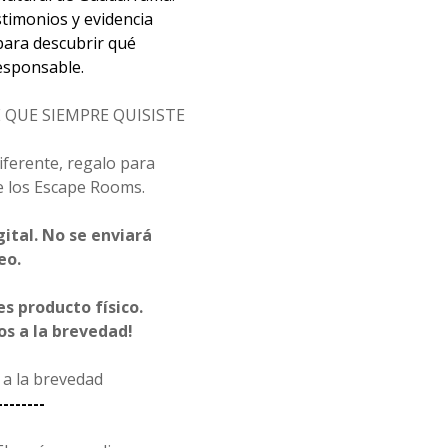
stimonios y evidencia
para descubrir qué
responsable.
 QUE SIEMPRE QUISISTE
iferente, regalo para
e los Escape Rooms.
gital. No se enviará
eo.
s producto físico.
s a la brevedad!
a la brevedad
--------