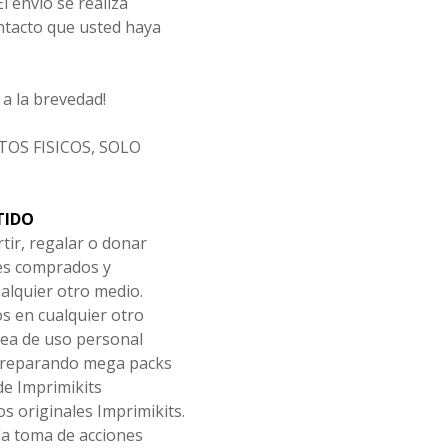
l envío se realiza
ntacto que usted haya
a la brevedad!
OS FISICOS, SOLO
TIDO
tir, regalar o donar
les comprados y
alquier otro medio.
os en cualquier otro
ea de uso personal
 preparando mega packs
de Imprimikits
s originales Imprimikits.
la toma de acciones