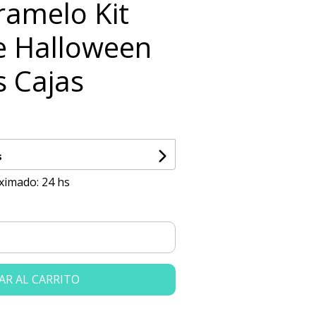
ramelo Kit
e Halloween
 Cajas
s
ximado: 24 hs
AR AL CARRITO