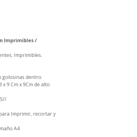
n Imprimibles /
ntes. Imprimibles.
n golosinas dentro.
3 x 9 Cm x 9Cm de alto
S//
para Imprimir, recortar y
amaño A4