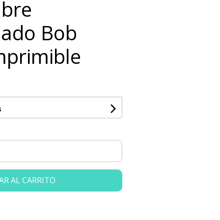
bre
zado Bob
mprimible
s
AR AL CARRITO